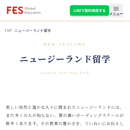
LINEで無料相談する
メニュ
メニュー
TOP
ニュージーランド留学
NEW ZEALAND
ニュージーランド留学
Unearth Your Own Path
美しい自然と温かな人々に囲まれたニュージーランドには、
まだ多くの人が知らない、質の高いボーディングスクールが
数多くあります。その教育の豊かさを、ていねいにお伝えし